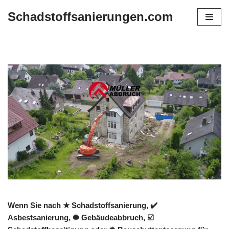
Schadstoffsanierungen.com
Zum
Inhalt
springen
Wenn Sie nach ★ Schadstoffsanierung, ✔️
Asbestsanierung, ✺ Gebäudeabbruch, ☑️