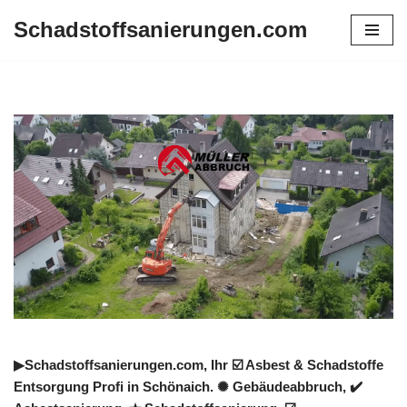
Schadstoffsanierungen.com
Zum
Inhalt
springen
▶︎Schadstoffsanierungen.com, Ihr ☑️ Asbest & Schadstoffe
Entsorgung Profi in Schönaich. ✺ Gebäudeabbruch, ✔️