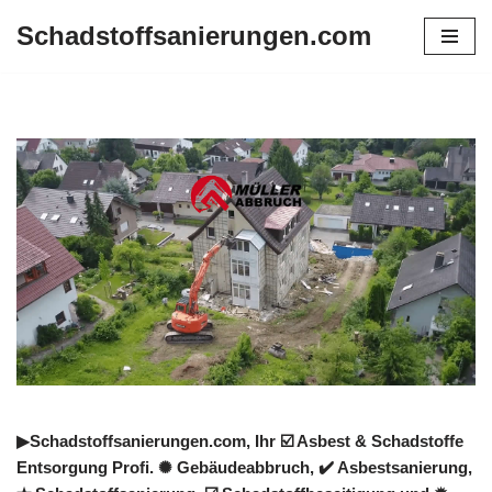
Schadstoffsanierungen.com
Zum
Inhalt
springen
▶︎Schadstoffsanierungen.com, Ihr ☑️ Asbest & Schadstoffe
Entsorgung Profi. ✺ Gebäudeabbruch, ✔️ Asbestsanierung,