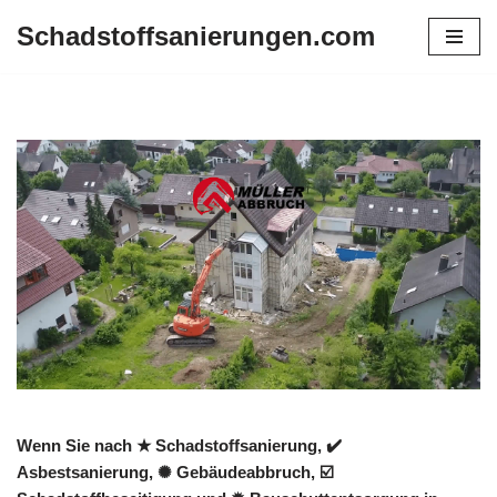
Schadstoffsanierungen.com
Zum
Inhalt
springen
Wenn Sie nach ★ Schadstoffsanierung, ✔️
Asbestsanierung, ✺ Gebäudeabbruch, ☑️