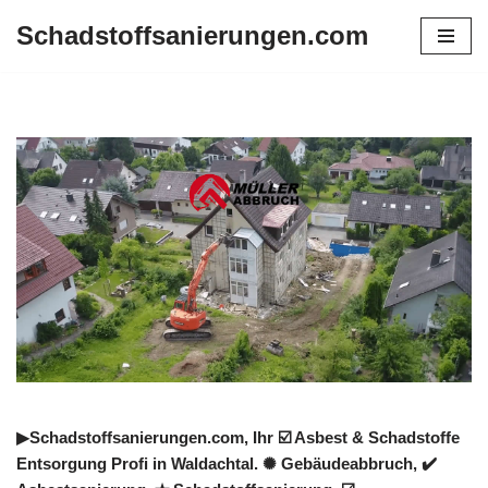
Schadstoffsanierungen.com
Zum
Inhalt
springen
▶︎Schadstoffsanierungen.com, Ihr ☑️ Asbest & Schadstoffe
Entsorgung Profi in Waldachtal. ✺ Gebäudeabbruch, ✔️