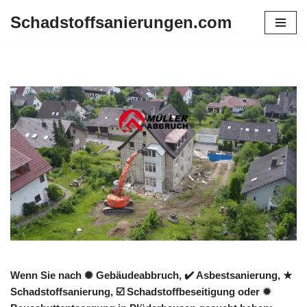
Schadstoffsanierungen.com
Zum
Inhalt
springen
Wenn Sie nach ✺ Gebäudeabbruch, ✔️ Asbestsanierung, ★
Schadstoffsanierung, ☑️ Schadstoffbeseitigung oder ✹