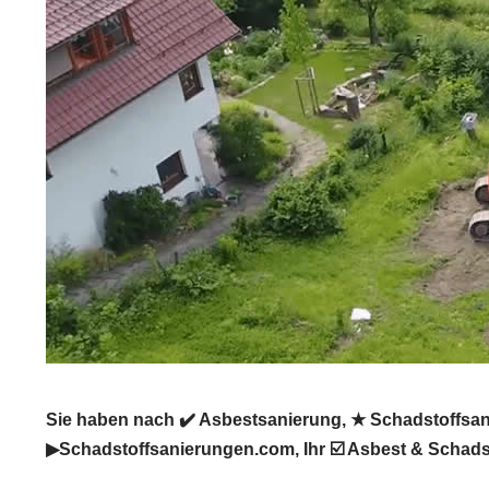
Sie haben nach ✔️ Asbestsanierung, ★ Schadstoffsa
▶︎Schadstoffsanierungen.com, Ihr ☑️ Asbest & Schads