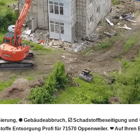
nierung, ✺ Gebäudeabbruch, ☑️ Schadstoffbeseitigung un
toffe Entsorgung Profi für 71570 Oppenweiler. ❤ Auf Ihren 