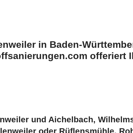
nweiler in Baden-Württember
fsanierungen.com offeriert I
nweiler und Aichelbach, Wilhelms
lenweiler oder Rüflensmühle, Ro