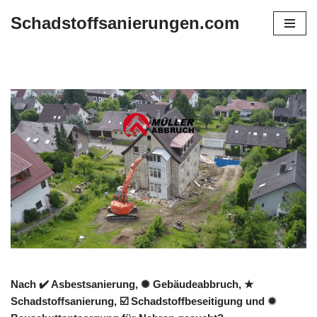
Schadstoffsanierungen.com
Zum
Inhalt
springen
Nach ✔️ Asbestsanierung, ✺ Gebäudeabbruch, ★
Schadstoffsanierung, ☑️ Schadstoffbeseitigung und ✹