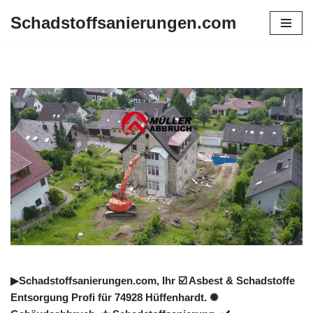
Schadstoffsanierungen.com
Zum
Inhalt
springen
▶︎Schadstoffsanierungen.com, Ihr ☑️ Asbest & Schadstoffe
Entsorgung Profi für 74928 Hüffenhardt. ✺