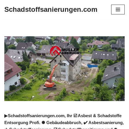
Schadstoffsanierungen.com
Zum
Inhalt
springen
▶︎Schadstoffsanierungen.com, Ihr ☑️ Asbest & Schadstoffe
Entsorgung Profi. ✺ Gebäudeabbruch, ✔️ Asbestsanierung,