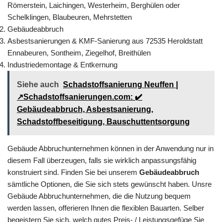
Römerstein, Laichingen, Westerheim, Berghülen oder
Schelklingen, Blaubeuren, Mehrstetten
Gebäudeabbruch
Asbestsanierungen & KMF-Sanierung aus 72535 Heroldstatt
Ennabeuren, Sontheim, Ziegelhof, Breithülen
Industriedemontage & Entkernung
Siehe auch
Schadstoffsanierung Neuffen |
↗️Schadstoffsanierungen.com: ✔️
Gebäudeabbruch, Asbestsanierung,
Schadstoffbeseitigung, Bauschuttentsorgung
Gebäude Abbruchunternehmen können in der Anwendung nur in
diesem Fall überzeugen, falls sie wirklich anpassungsfähig
konstruiert sind. Finden Sie bei unserem
Gebäudeabbruch
sämtliche Optionen, die Sie sich stets gewünscht haben. Unsre
Gebäude Abbruchunternehmen, die die Nutzung bequem
werden lassen, offerieren Ihnen die flexiblen Bauarten. Selber
begeistern Sie sich, welch gutes Preis- / Leistungsgefüge Sie