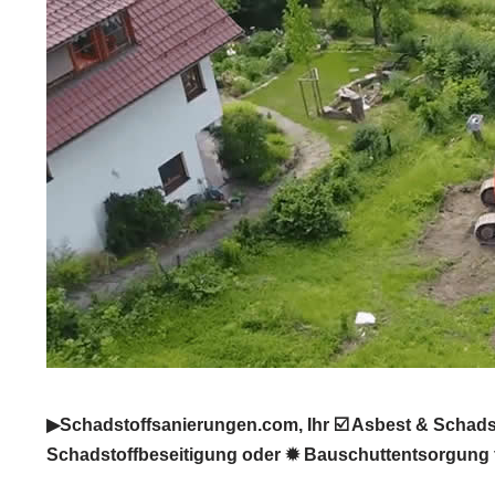
▶︎Schadstoffsanierungen.com, Ihr ☑️ Asbest & Schads
Schadstoffbeseitigung oder ✹ Bauschuttentsorgung fü