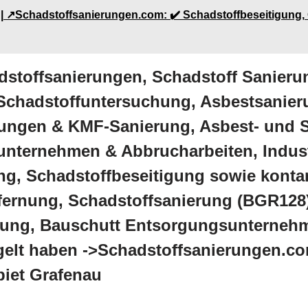
| ↗️Schadstoffsanierungen.com: ✔️ Schadstoffbeseitigung
dstoffsanierungen, Schadstoff Sanieru
 Schadstoffuntersuchung, Asbestsanie
ungen & KMF-Sanierung, Asbest- und S
unternehmen & Abbrucharbeiten, Indus
, Schadstoffbeseitigung sowie kontam
ernung, Schadstoffsanierung (BGR128
rgung, Bauschutt Entsorgungsunterneh
lt haben ->Schadstoffsanierungen.com
biet Grafenau