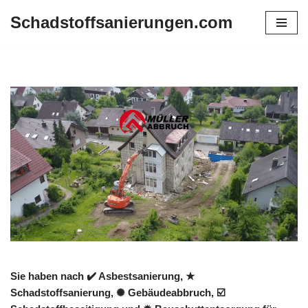
Schadstoffsanierungen.com
Zum
Inhalt
springen
Sie haben nach ✔️ Asbestsanierung, ★
Schadstoffsanierung, ✺ Gebäudeabbruch, ☑️