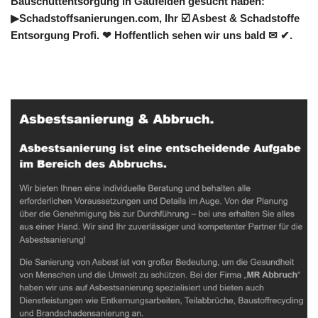
Bauschuttentsorgung in Gäufelden gesucht haben:
▶︎Schadstoffsanierungen.com, Ihr ☑️ Asbest & Schadstoffe
Entsorgung Profi. ❤ Hoffentlich sehen wir uns bald ✉ ✔.