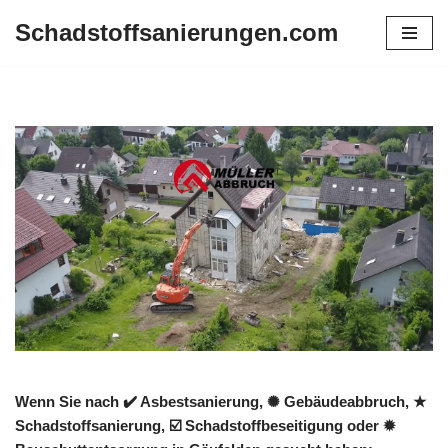
Schadstoffsanierungen.com
Zum
Inhalt
springen
Wenn Sie nach ✔️ Asbestsanierung, ✺ Gebäudeabbruch, ★
Schadstoffsanierung, ☑️ Schadstoffbeseitigung oder ✹