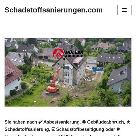
Schadstoffsanierungen.com
Zum
Inhalt
springen
Sie haben nach ✔️ Asbestsanierung, ✺ Gebäudeabbruch, ★
Schadstoffsanierung, ☑️ Schadstoffbeseitigung oder ✹