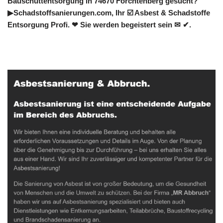
Bauschuttentsorgung in 74670 Forchtenberg gesucht?
▶︎Schadstoffsanierungen.com, Ihr ☑️ Asbest & Schadstoffe
Entsorgung Profi. ❤ Sie werden begeistert sein ✉ ✔.