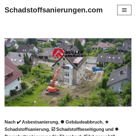
Schadstoffsanierungen.com
Zum
Inhalt
springen
Nach ✔️ Asbestsanierung, ✺ Gebäudeabbruch, ★
Schadstoffsanierung, ☑️ Schadstoffbeseitigung und ✹