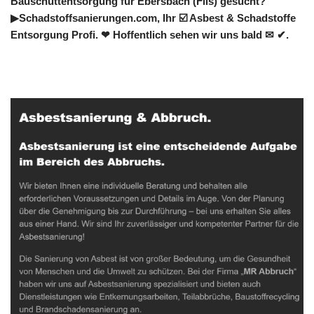
Bauschuttentsorgung für Ebersbach (Fils) gesucht?
▶︎Schadstoffsanierungen.com, Ihr ☑️ Asbest & Schadstoffe
Entsorgung Profi. ❤ Hoffentlich sehen wir uns bald ✉ ✔.